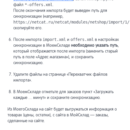
файл
*-offers.xml
.
После окончания импорта будет выведен путь для
синхронизации (например,
https://netcat.ru/netcat/modules/netshop/import/1/
скопируйте его.
После импорта
import.xml
и
offers.xml
в настройках
синхронизации в МоемСкладе
необходимо указать путь
,
который отображается после импорта (заменить старый
путь в поле «Адрес магазина»), и сохранить
синхронизацию.
Удалите файлы на странице «Перехватчик файлов
импорта».
В МоемСкладе отметьте для заказов пункт «Загружать
каждые ... минут» и сохраните синхронизацию.
Из МоегоСклада на сайт будет выгружаться информация о
товарах (цены, остатки), с сайта в МойСклад — заказы,
сделанные на сайте.