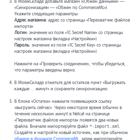
В МоемСкладе добавьте магазин («Обмен данными» —
«Синхронизация» — «Обмен по CommerceML»).
Укажите следующие параметры:
Адрес магазина:
адрес со страницы «Перехватчик файлов
импорта»
Логин:
значение из поля «1С Secret Name» со страницы
настроек магазина (вкладка «Настройки»)
Пароль:
значение из поля «1С Secret Key» со страницы
настроек магазина (вкладка «Настройки»)
Нажмите на «Проверить соединение», чтобы убедиться,
что параметры введены верно.
В МоемСкладе отметьте для остатков пункт «Выгружать
каждые ... минут» и сохраните синхронизацию.
В блоке «Остатки» нажмите появившуюся ссылку
«выгрузить сейчас». Через некоторое время (обычно в
течение нескольких минут) в Netcat на странице
«Перехватчик файлов импорта» появятся два новых
файла. Вначале импортируйте файл
*-import.xml
.
Создайте и настройте новый источник, как при обычном
обмене в формате CommerceML
, затем импортируйте